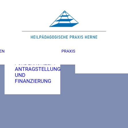
INTERDISZIPLINÄRE
FRÜHFÖRDERUNG
FÖRDERARTEN
UND
EN
PRAXIS
LEITUNG
METHODEN
TEAM
FÖRDERKONZEPT
ANTRAGSTELLUNG
UND
FINANZIERUNG