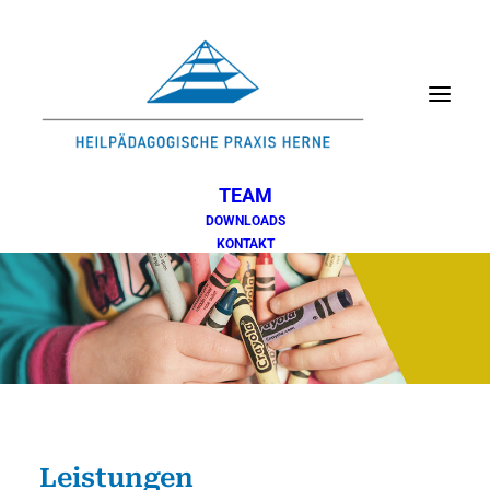
WILLKOMMEN
LEISTUNGEN
INTERDISZIPLINÄRE FRÜHFÖRDERUNG
FÖRDERARTEN UND METHODEN
FÖRDERKONZEPT
ANTRAGSTELLUNG UND FINANZIERUNG
PRAXIS
LEITUNG
TEAM
DOWNLOADS
KONTAKT
Leistungen