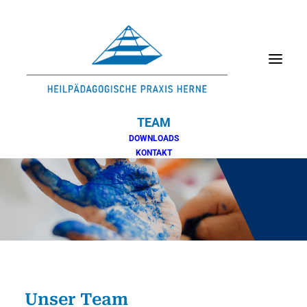
WILLKOMMEN
LEISTUNGEN
INTERDISZIPLINÄRE FRÜHFÖRDERUNG
FÖRDERARTEN UND METHODEN
FÖRDERKONZEPT
ANTRAGSTELLUNG UND FINANZIERUNG
PRAXIS
LEITUNG
TEAM
DOWNLOADS
KONTAKT
Unser Team